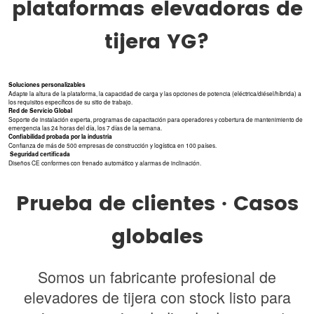
plataformas elevadoras de
tijera YG?
Soluciones personalizables
Adapte la altura de la plataforma, la capacidad de carga y las opciones de potencia (eléctrica/diésel/híbrida) a
los requisitos específicos de su sitio de trabajo.
Red de Servicio Global
Soporte de instalación experta, programas de capacitación para operadores y cobertura de mantenimiento de
emergencia las 24 horas del día, los 7 días de la semana.
Confiabilidad probada por la industria
Confianza de más de 500 empresas de construcción y logística en 100 países.
Seguridad certificada
Diseños CE conformes con frenado automático y alarmas de inclinación.
Prueba de clientes · Casos
globales
Somos un fabricante profesional de
elevadores de tijera con stock listo para